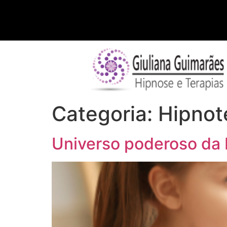
Categoria:
Hipnote
Universo poderoso da H