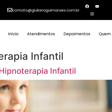
contato@giulianaguimaraes.com.br
Início
Atendimentos
Depoimentos
Quem 
rapia Infantil
ipnoterapia Infantil