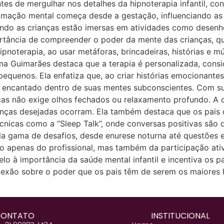
ntes de mergulhar nos detalhes da hipnoterapia infantil, c
amação mental começa desde a gestação, influenciando as 
ando as crianças estão imersas em atividades como desenho
ortância de compreender o poder da mente das crianças, q
noterapia, ao usar metáforas, brincadeiras, histórias e mú
na Guimarães destaca que a terapia é personalizada, consid
equenos. Ela enfatiza que, ao criar histórias emocionantes 
 encantado dentro de suas mentes subconscientes. Com su
as não exige olhos fechados ou relaxamento profundo. A c
nças desejadas ocorram. Ela também destaca que os pais
écnicas como a “Sleep Talk”, onde conversas positivas são
la gama de desafios, desde enurese noturna até questões
ão apenas do profissional, mas também da participação at
lo à importância da saúde mental infantil e incentiva os 
flexão sobre o poder que os pais têm de serem os maiores 
CONTATO
INSTITUCIONAL