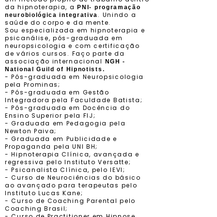
da hipnoterapia, a
PNI- programação
. Unindo a
neurobiológica integrativa
saúde do corpo e da mente.
Sou especializada em hipnoterapia e
psicanálise, pós-graduada em
neuropsicologia e com certificação
de vários cursos. Faço parte da
associação internacional
NGH -
National Guild of Hipnotists.
- Pós-graduada em Neuropsicologia
pela Prominas;
- Pós-graduada em Gestão
Integradora pela Faculdade Batista;
- Pós-graduada em Docência do
Ensino Superior pela FIJ;
- Graduada em Pedagogia pela
Newton Paiva;
- Graduada em Publicidade e
Propaganda pela UNI BH;
- Hipnoterapia Clínica, avançada e
regressiva pelo Instituto Versatte;
- Psicanalista Clínica, pelo IEVI;
- Curso de Neurociências do básico
ao avançado para terapeutas pelo
Instituto Lucas Kane;
- Curso de Coaching Parental pelo
Coaching Brasil;
- Curso de Practitioner em Hipnose