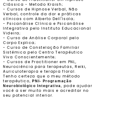
Clássica - Metodo Kraish;
- Cursos de Hipnose Verbal, Não
Verbal, controle da dor e práticas
clínicas com Alberto Dell'lsola;
- Psicanálise Clínica e Psicanálise
Integrativa pelo Instituto Educacional
Videira;
- Curso de Análise Corporal pelo
Corpo Explica;
- Curso de Constelação Familiar
Sistêmica pelo Centro Terapêutico
Viva Conscientemente;
- Cursos de Practitioner em PNL,
Neurociência para terapeutas, Reiki,
Auriculoterapia e terapia floral.
Tenho certeza que o meu método
terapêutico,
PNI- Programação
, pode ajudar
Neurobiológico Integrativa
você a ser muito mais e acreditar no
seu potencial interior.