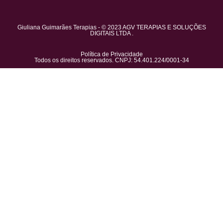
Giuliana Guimarães Terapias - © 2023 AGV TERAPIAS E SOLUÇÕES
DIGITAIS LTDA .
Política de Privacidade
Todos os direitos reservados. CNPJ: 54.401.224/0001-34